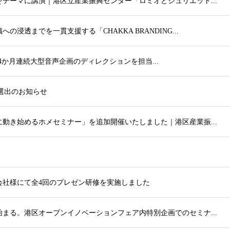
テーマに講演｜港区立産業振興センター「ロミオとジュリエット...
浸透までを一貫支援する「CHAKKA BRANDING...
音読」4か月連続大型音声企画のディレクションを担当...
ター選出のお知らせ
動き始めるホメセミナー」を追加開催いたしました｜港区産業振...
会社様にて全4回のプレゼン研修を実施しました
まる。港区オープンイノベーションフェア内特別企画でのセミナ...